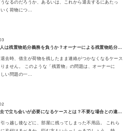
どうなるのだろうか、あるいは、これから退去するにあたっ
ていく荷物につ…
03
連帯保証人は残置物処分義務を負うか？オーナーによる残置物処分方法とは？
の退去時、借主が荷物を残したまま連絡がつかなくなるケース
りません。 このような「残置物」の問題は、オーナーに
ましい問題の一…
02
残置物撤去で立ち会いが必要になるケースとは？不要な場合との違いを解説
引っ越し後などに、部屋に残ってしまった不用品。 これら
に片付けるべきか、悩む方もいらっしゃるでしょう。 特