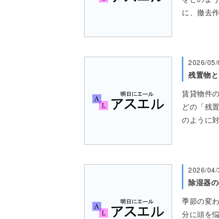
に、撤去
2026/05/
残置物と
賃貸物件
どの「残置
のように
2026/04/
季節の変
分に頭を悩