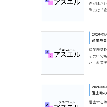
任が課され
際には「
2026/05/
産業廃棄
産業廃棄
その中で
た「産業
2026/05/
退去する