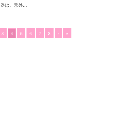
湿器は、意外…
3
4
5
6
7
8
›
»