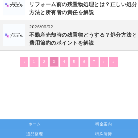
リフォーム前の残置物処理とは？正しい処分
方法と所有者の責任を解説
2026/06/02
不動産売却時の残置物どうする？処分方法と
費用節約のポイントを解説
‹
1
2
3
4
5
6
7
›
»
ホーム
料金案内
遺品整理
特殊清掃