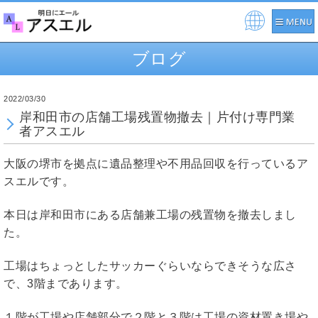
Pow
ere
ブログ
d by
2022/03/30
岸和田市の店舗工場残置物撤去｜片付け専門業
者アスエル
大阪の堺市を拠点に遺品整理や不用品回収を行っているア
スエルです。
本日は岸和田市にある店舗兼工場の残置物を撤去しまし
た。
工場はちょっとしたサッカーぐらいならできそうな広さ
で、3階まであります。
１階が工場や店舗部分で２階と３階は工場の資材置き場や