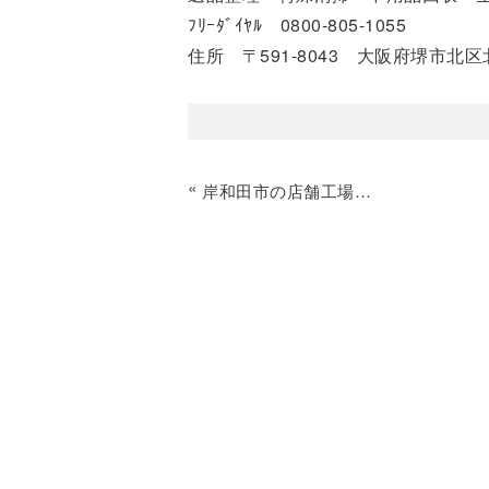
ﾌﾘｰﾀﾞｲﾔﾙ 0800-805-1055
住所 〒591-8043 大阪府堺市北区北
«
岸和田市の店舗工場残置物撤去｜片付け専門業者アスエル