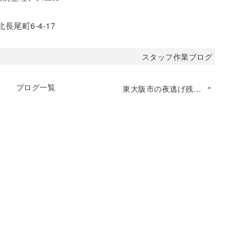
長尾町6-4-17
スタッフ作業ブログ
ブログ一覧
»
東大阪市の夜逃げ残置物撤去｜片付け業者アスエル