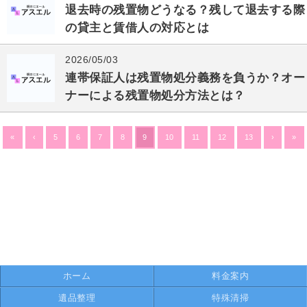
退去時の残置物どうなる？残して退去する際
の貸主と賃借人の対応とは
2026/05/03
連帯保証人は残置物処分義務を負うか？オー
ナーによる残置物処分方法とは？
«
‹
5
6
7
8
9
10
11
12
13
›
»
ホーム
料金案内
遺品整理
特殊清掃